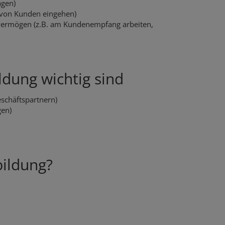
ägen)
n von Kunden eingehen)
svermögen (z.B. am Kundenempfang arbeiten,
ldung wichtig sind
eschäftspartnern)
gen)
bildung?