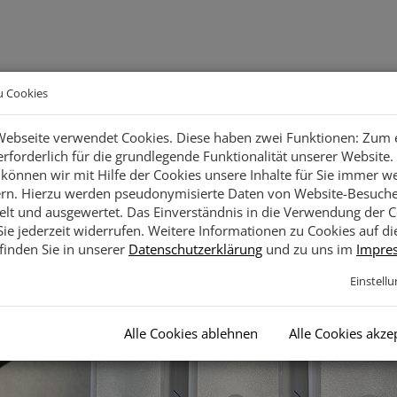
Facebook
Instagr
L
u Cookies
ebseite verwendet Cookies. Diese haben zwei Funktionen: Zum 
 erforderlich für die grundlegende Funktionalität unserer Website
Soziales
Specials
Arbeiten im reha-Team
Akt
...
...
...
können wir mit Hilfe der Cookies unsere Inhalte für Sie immer we
rn. Hierzu werden pseudonymisierte Daten von Website-Besuch
t und ausgewertet. Das Einverständnis in die Verwendung der C
ie jederzeit widerrufen. Weitere Informationen zu Cookies auf di
finden Sie in unserer
Datenschutzerklärung
und zu uns im
Impre
Einstell
Alle Cookies ablehnen
Alle Cookies akze