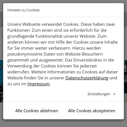
Zur
Zum
Zum
Zugänglichk
Hauptnavigation
Inhalt
Footer
Hinweis zu Cookies
öffnen
springen
springen
springen
Unsere Webseite verwendet Cookies. Diese haben zwei
Facebook
Instagram
LinkedIn
Youtube
Suche
Funktionen: Zum einen sind sie erforderlich für die
grundlegende Funktionalität unserer Website. Zum
anderen können wir mit Hilfe der Cookies unsere Inhalte
Toggle
für Sie immer weiter verbessern. Hierzu werden
naviga
pseudonymisierte Daten von Website-Besuchern
gesammelt und ausgewertet. Das Einverständnis in die
Verwendung der Cookies können Sie jederzeit
widerrufen. Weitere Informationen zu Cookies auf dieser
Website finden Sie in unserer
Datenschutzerklärung
und
zu uns im
Impressum
.
Einstellungen
Alle Cookies ablehnen
Alle Cookies akzeptieren
Vorlesen