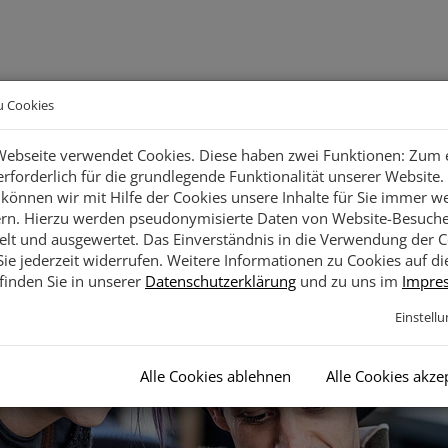
Facebook
Instagr
L
u Cookies
ebseite verwendet Cookies. Diese haben zwei Funktionen: Zum 
 erforderlich für die grundlegende Funktionalität unserer Website
Soziales
Specials
Arbeiten im reha-Team
Akt
...
...
...
können wir mit Hilfe der Cookies unsere Inhalte für Sie immer we
rn. Hierzu werden pseudonymisierte Daten von Website-Besuch
t und ausgewertet. Das Einverständnis in die Verwendung der C
ie jederzeit widerrufen. Weitere Informationen zu Cookies auf di
finden Sie in unserer
Datenschutzerklärung
und zu uns im
Impre
Einstell
Alle Cookies ablehnen
Alle Cookies akze