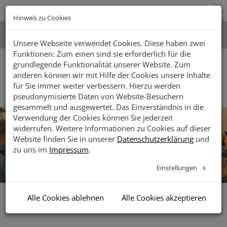
Zur
Zum
Zum
Zugänglichk
Hauptnavigation
Inhalt
Footer
Hinweis zu Cookies
öffnen
springen
springen
springen
Unsere Webseite verwendet Cookies. Diese haben zwei
Facebook
Instagram
LinkedIn
Youtube
Suche
Funktionen: Zum einen sind sie erforderlich für die
grundlegende Funktionalität unserer Website. Zum
anderen können wir mit Hilfe der Cookies unsere Inhalte
Toggle
für Sie immer weiter verbessern. Hierzu werden
naviga
pseudonymisierte Daten von Website-Besuchern
gesammelt und ausgewertet. Das Einverständnis in die
Verwendung der Cookies können Sie jederzeit
widerrufen. Weitere Informationen zu Cookies auf dieser
Website finden Sie in unserer
Datenschutzerklärung
und
zu uns im
Impressum
.
Einstellungen
Alle Cookies ablehnen
Alle Cookies akzeptieren
Vorlesen