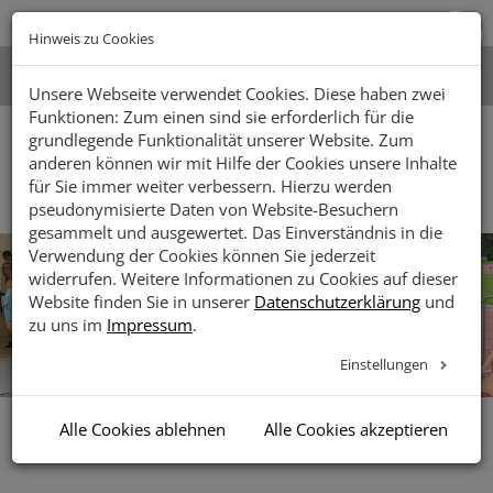
Zur
Zum
Zum
Zugänglichk
Hauptnavigation
Inhalt
Footer
Hinweis zu Cookies
öffnen
springen
springen
springen
Unsere Webseite verwendet Cookies. Diese haben zwei
Facebook
Instagram
LinkedIn
Youtube
Suche
Funktionen: Zum einen sind sie erforderlich für die
grundlegende Funktionalität unserer Website. Zum
anderen können wir mit Hilfe der Cookies unsere Inhalte
Toggle
für Sie immer weiter verbessern. Hierzu werden
naviga
pseudonymisierte Daten von Website-Besuchern
gesammelt und ausgewertet. Das Einverständnis in die
Verwendung der Cookies können Sie jederzeit
widerrufen. Weitere Informationen zu Cookies auf dieser
Website finden Sie in unserer
Datenschutzerklärung
und
zu uns im
Impressum
.
Einstellungen
Alle Cookies ablehnen
Alle Cookies akzeptieren
Vorlesen